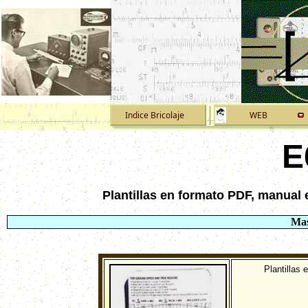
Indice Bricolaje
WEB
E
P
lantillas en formato PDF, manua
Mas
Plantillas