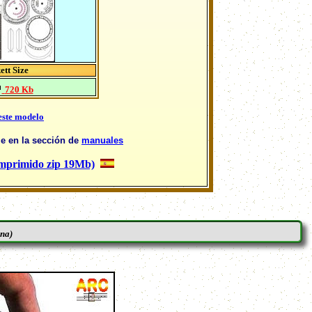
ett Size
720 Kb
 este modelo
le en la sección de
manuales
omprimido zip 19Mb)
ana)