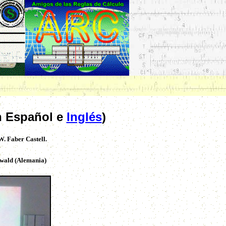
En Español e
Inglés
)
W. Faber Castell.
fswald (Alemania)