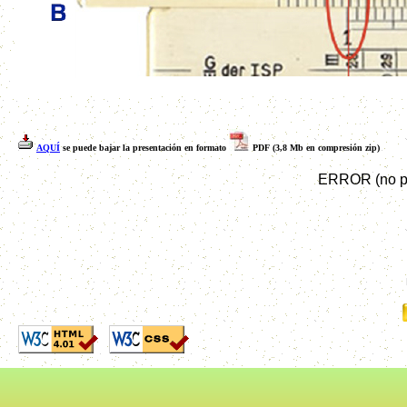
AQUÍ
se puede bajar la presentación en formato
PDF (3,8 Mb en compresión zip)
ERROR (no pu