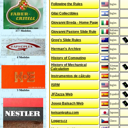
Following the Rules
Ingles
Gilai Collectibles
Ingles
Giovanni Breda - Home Page
Ingles
Italiano
Giovanni Pastore Slide Rule
Ingles
Greg's Slide Rules
Ingles
Herman's Archive
Ingles
History of Computing
Ingles
History of Mechanical
Aleman
Calculation
Ingles
Instrumentos de cálculo
Español
ISRM
Ingles
JFZazza Web
Español
Josep Balsach Web
Español
keisanjyaku.com
Japones
Logaro.cz
Checo