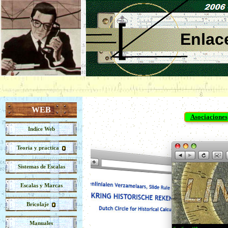
Enlac
WEB
Asociaciones
Indice Web
Teoria y practica
Sistemas de Escalas
Escalas y Marcas
Bricolaje
Manuales