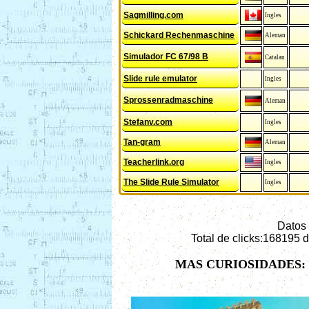
Sagmilling.com
Ingles
Schickard Rechenmaschine
Aleman
Simulador FC 67/98 B
Catalan
Slide rule emulator
Ingles
Sprossenradmaschine
Aleman
Stefanv.com
Ingles
Tan-gram
Aleman
Teacherlink.org
Ingles
The Slide Rule Simulator
Ingles
Datos 
Total de clicks:168195 
MAS CURIOSIDADES: