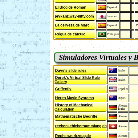
El Blog de Roman
Español
jeykanz.way-nifty.com
Japones
La cerveza de Marc
Español
M
Régua de cálculo
Portugues
Simuladores Virtuales y B
Dave's slide rules
Ingles
Derek's Virtual Slide Rule
Ingles
Gallery
Griffenfly
Español
Hercs Music Systems
Ingles
History of Mechanical
Aleman
Calculation
Ingles
Mathematische Begriffe
Aleman
rechenschiebersammlung.ch
Aleman
Rechenwerkzeug.de
Aleman