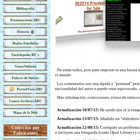
Bibliografia
Presentaciones ARC
Historía
Reglas Españolas
Enciclopedia RC´s
Venta/Subasta
No están todos, pero para empezar es una buena r
el mundo.
Enlaces de Interes
Los comentarios son una rápida y "personal" perce
nacionalidad del autor o puede estar equivocada, a
Portal/Foro ARC
Mas información, correcciones, avisos de enlaces n
Centro Archivos ARC
Actualización 10/07/15:
He unido (no sé si tempo
Mapa de la Web
Actualización 13/07/15:
Añadido un "slideshow" 
Colección por
Actualización 22/08/15:
Corregido un problema e
o incluyen una búsqueda (como Open Library) y corr
Fabricantes