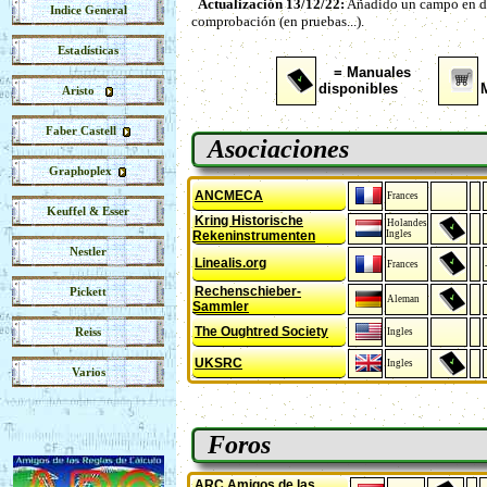
Actualización 13/12/22:
Añadido un campo en dond
Indice General
comprobación (en pruebas...).
Estadísticas
= Manuales
disponibles
Aristo
Faber Castell
Asociaciones
Graphoplex
ANCMECA
Frances
Keuffel & Esser
Kring Historische
Holandes
Rekeninstrumenten
Ingles
Nestler
Linealis.org
Frances
Rechenschieber-
Pickett
Aleman
Sammler
The Oughtred Society
Reiss
Ingles
UKSRC
Ingles
Varios
Foros
ARC Amigos de las