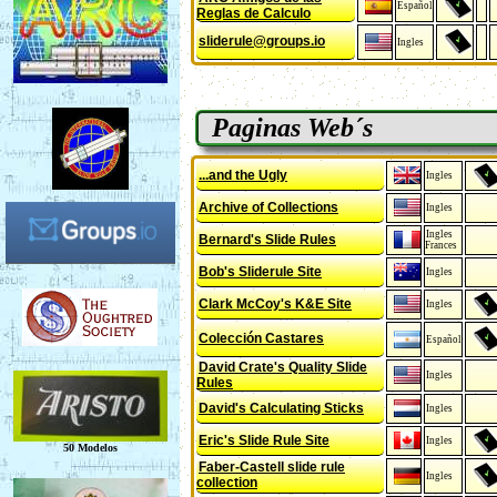
Español
Reglas de Calculo
sliderule@groups.io
Ingles
Paginas Web´s
...and the Ugly
Ingles
Archive of Collections
Ingles
Ingles
Bernard's Slide Rules
Frances
Bob's Sliderule Site
Ingles
Clark McCoy's K&E Site
Ingles
Colección Castares
Español
David Crate's Quality Slide
Ingles
Rules
David's Calculating Sticks
Ingles
Eric's Slide Rule Site
Ingles
Faber-Castell slide rule
Ingles
collection