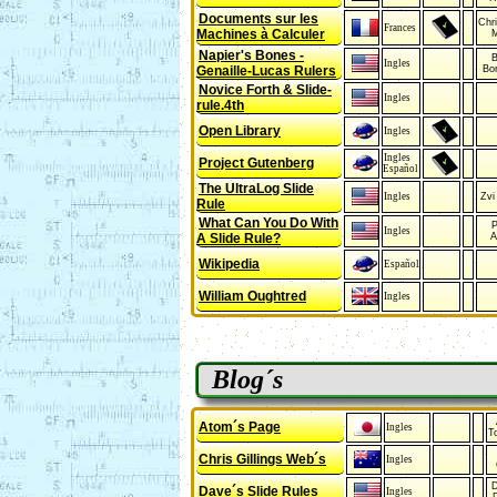
Documents sur les
Chr
Frances
Machines à Calculer
M
Napier's Bones -
B
Ingles
Genaille-Lucas Rulers
Bo
Novice Forth & Slide-
Ingles
rule.4th
Open Library
Ingles
Ingles
Project Gutenberg
Español
The UltraLog Slide
Ingles
Zvi
Rule
What Can You Do With
P
Ingles
A Slide Rule?
A
Wikipedia
Español
William Oughtred
Ingles
Blog´s
Atom´s Page
Ingles
T
Chris Gillings Web´s
Ingles
D
Dave´s Slide Rules
Ingles