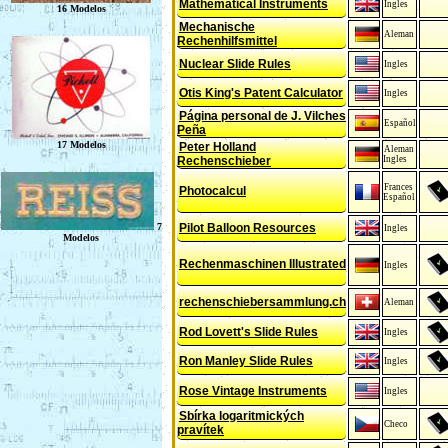
Mathematical Instruments
Ingles
Mechanische
Aleman
Rechenhilfsmittel
Nuclear Slide Rules
Ingles
Otis King's Patent Calculator
Ingles
Página personal de J. Vilches
Español
Peña
Peter Holland
Aleman
Rechenschieber
Ingles
Frances
Photocalcul
Español
Pilot Balloon Resources
Ingles
Rechenmaschinen Illustrated
Ingles
rechenschiebersammlung.ch
Aleman
Rod Lovett's Slide Rules
Ingles
Ron Manley Slide Rules
Ingles
Rose Vintage Instruments
Ingles
Sbírka logaritmických
Checo
pravítek