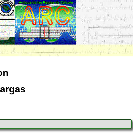
on
Largas