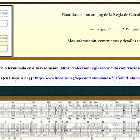
Plantillas en formato jpg de la Regla de Calc
lalanne_jpg_v2.zip
ZIP (5 jpg)
Mas información, comentarios y detalles 
elo terminado en alta resolución:
https://coleccion.reglasdecalculo.com/vario
s (en Linealis.org) :
http://www.linealis.org/wp-content/uploads/2015/08/Lalanne