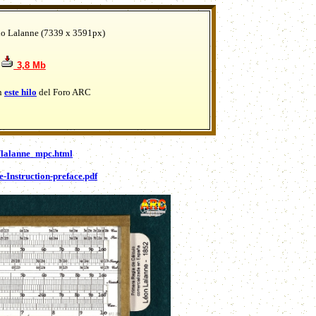
ulo Lalanne (7339 x 3591px)
3,8 Mb
en
este hilo
del Foro ARC
s/lalanne_mpc.html
-Instruction-preface.pdf